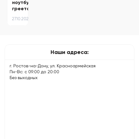
ноутбук
греется
и
27.10.2025
шумит
вентилятор
—
причины…
Наши адреса:
г. Ростов-на-Дону, ул. Красноармейская
Пн-Вс: с 09:00 до 20:00
Без выходных