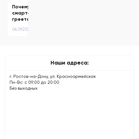
Почему
смартфон
греется
и
06.09.2025
что
с
этим
делать
—
Наши адреса:
причины…
г. Ростов-на-Дону, ул. Красноармейская
Пн-Вс: с 09:00 до 20:00
Без выходных