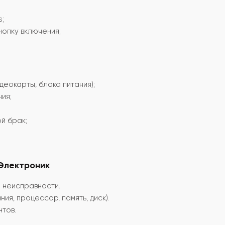
;
нопку включения;
деокарты, блока питания);
ия;
й брак;
Электроник
 неисправности.
ия, процессор, память, диск).
тов.