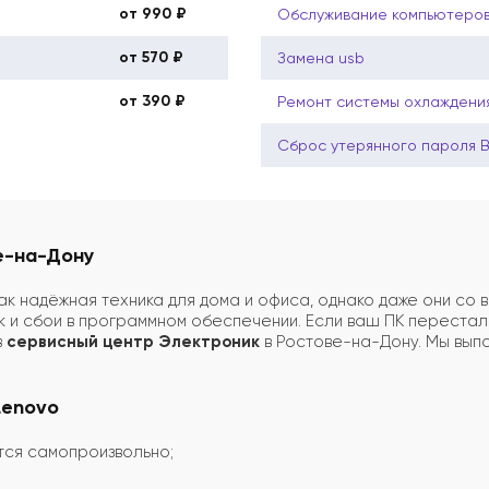
от 990 ₽
Обслуживание компьютеро
от 570 ₽
Замена usb
от 390 ₽
Ремонт системы охлаждени
Сброс утерянного пароля 
е-на-Дону
к надёжная техника для дома и офиса, однако даже они со в
ак и сбои в программном обеспечении. Если ваш ПК перестал
в
сервисный центр Электроник
в Ростове-на-Дону. Мы вы
Lenovo
тся самопроизвольно;