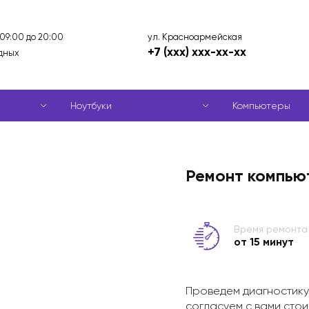
ул. Красноармейская
 09:00 до 20:00
+7 (xxx) xxx-xx-xx
дных
Ноутбуки
Компьютеры
Ремонт компью
Время ремонта
от 15 минут
Проведем диагностику
согласуем с вами стои