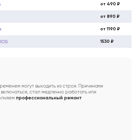
от 490 ₽
в
от 890 ₽
от 1190 ₽
я
1530 ₽
BIOS
ременем могут выходить из строя. Причинами
 включаться, стал медленно работать или
полняем
профессиональный ремонт