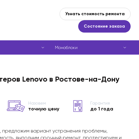
Узнать стоимость ремонта
Состояние заказа
Моноблоки
теров Lenovo в Ростове-на-Дону
Назовем
Гарантия
точную цену
до 1 года
, предложим вариант устранения проблемы,
мость, выполним срочный ремонт, протестируем и