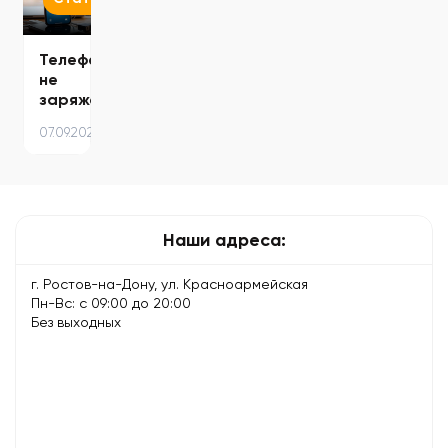
—…
—
причины…
Телефон
не
заряжается:
ТОП-5
07.09.2025
причин
и
решения
Наши адреса:
г. Ростов-на-Дону, ул. Красноармейская
Пн-Вс: с 09:00 до 20:00
Без выходных