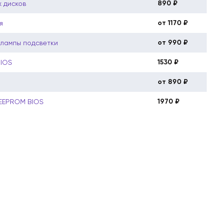
890 ₽
 дисков
от 1170 ₽
я
от 990 ₽
 лампы подсветки
1530 ₽
BIOS
от 890 ₽
1970 ₽
 EEPROM BIOS