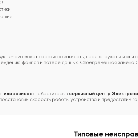
т;
тики;
ующие;
бук Lenovo может постоянно зависать, перезагружаться или 
овреждению файлов и потере данных. Своевременная замена
т или зависает
, обратитесь в
сервисный центр Электрони
восстановим скорость работы устройства и предоставим га
Типовые неиспра