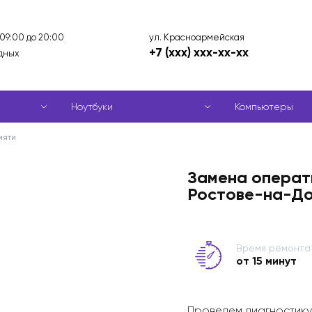
ул. Красноармейская
 09:00 до 20:00
+7 (xxx) xxx-xx-xx
дных
Ноутбуки
Компьютеры
мяти
Замена операти
Ростове-на-Д
Время ремонта
от 15 минут
Проведем диагностику