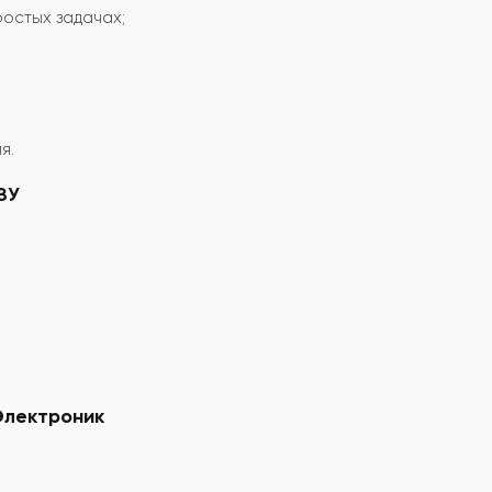
ростых задачах;
я.
ЗУ
Электроник