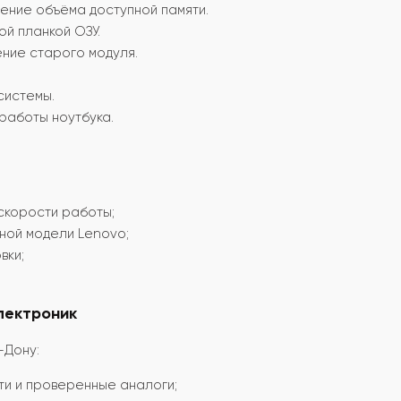
ение объёма доступной памяти.
ой планкой ОЗУ.
ение старого модуля.
системы.
работы ноутбука.
скорости работы;
ной модели Lenovo;
вки;
лектроник
-Дону:
ти и проверенные аналоги;