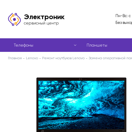
Электроник
Пн-Вс: с
Без выхо
сервисный центр
Телефоны
Планшеты
Главная
Lenovo
Ремонт ноутбуков Lenovo
Замена оперативной па