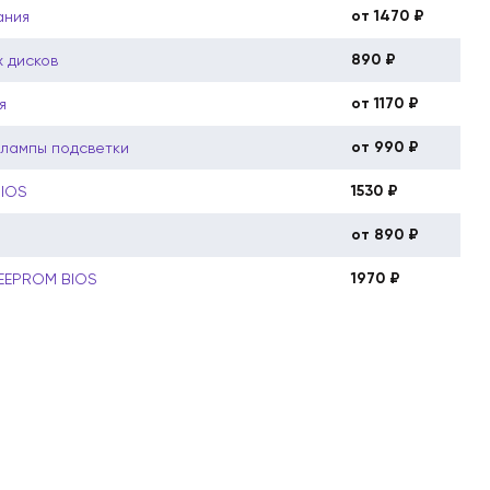
от 1470 ₽
ания
890 ₽
 дисков
от 1170 ₽
я
от 990 ₽
 лампы подсветки
1530 ₽
BIOS
от 890 ₽
1970 ₽
 EEPROM BIOS