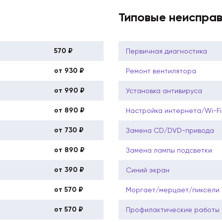
Типовые неиспра
570 ₽
Первичная диагностика
от 930 ₽
Ремонт вентилятора
от 990 ₽
Установка антивируса
от 890 ₽
Настройка интернета/Wi-Fi
от 730 ₽
Замена CD/DVD-привода
от 890 ₽
Замена лампы подсветки
от 390 ₽
Синий экран
от 570 ₽
Моргает/мерцает/пиксели
от 570 ₽
Профилактические работы 