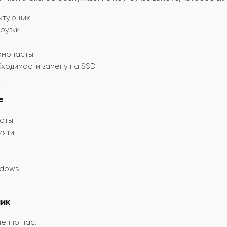
ктующих.
рузки.
рмопасты.
бходимости замену на SSD.
.
е
оты;
яти;
dows;
ик
енно нас: