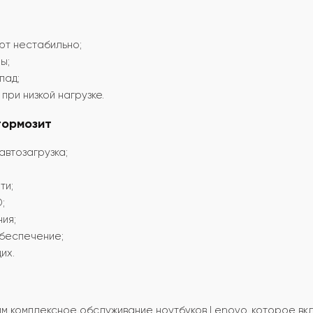
ют нестабильно;
ы;
пад;
при низкой нагрузке.
тормозит
втозагрузка;
ти;
;
ия;
беспечение;
их.
м комплексное обслуживание ноутбуков Lenovo, которое вк