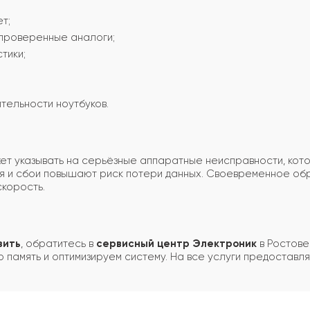
т;
проверенные аналоги;
тики;
тельности ноутбуков.
ожет указывать на серьёзные аппаратные неисправности, ко
ия и сбои повышают риск потери данных. Своевременное об
скорость.
зить
, обратитесь в
сервисный центр Электроник
в Ростове
 память и оптимизируем систему. На все услуги предоставля