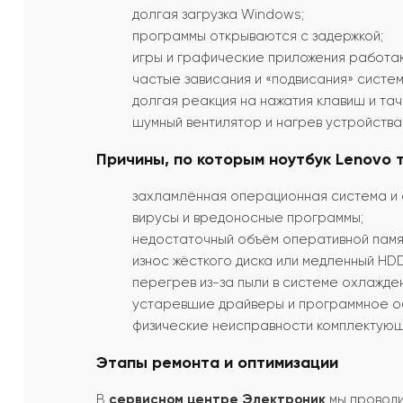
долгая загрузка Windows;
программы открываются с задержкой;
игры и графические приложения работа
частые зависания и «подвисания» систем
долгая реакция на нажатия клавиш и тач
шумный вентилятор и нагрев устройства 
Причины, по которым ноутбук Lenovo 
захламлённая операционная система и а
вирусы и вредоносные программы;
недостаточный объём оперативной памя
износ жёсткого диска или медленный HDD
перегрев из-за пыли в системе охлажден
устаревшие драйверы и программное о
физические неисправности комплектующ
Этапы ремонта и оптимизации
В
сервисном центре Электроник
мы проводи