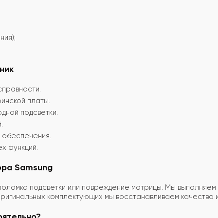
ния);
ник
справности.
инской платы.
дной подсветки.
.
 обеспечения.
х функций.
ора Samsung
 поломка подсветки или повреждение матрицы. Мы выполняем
оригинальных комплектующих мы восстанавливаем качество и
оятельно?