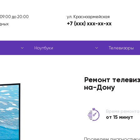
ул. Красноармейская
 09:00 до 20:00
+7 (xxx) xxx-xx-xx
дных
Ноутбуки
Телевизоры
Ремонт телеви
на-Дону
Время ремонта
от 15 минут
Проведем диагностику