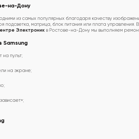
ве-на-Дону
одними из самых популярных благодаря качеству изображен
оя подсветка, матрица, блок питания или плата управления
центре Электроник
в Ростове-на-Дону мы выполняем ремонт
в Samsung
 на пульт;
ели на экране;
о;
зависает»;
ng