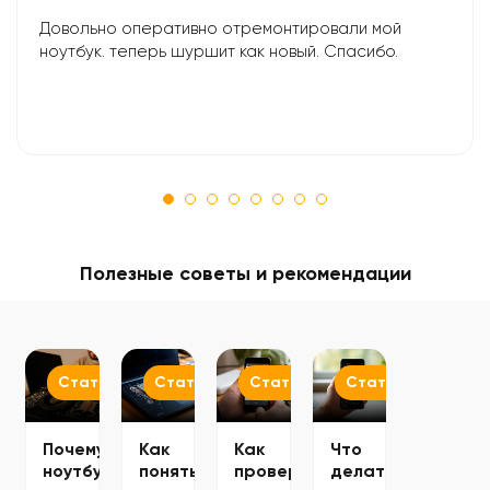
Довольно оперативно отремонтировали мой
ноутбук. теперь шуршит как новый. Спасибо.
Полезные советы и рекомендации
Статьи
Статьи
Статьи
Статьи
Почему
Как
Как
Что
ноутбук
понять,
проверить
делать