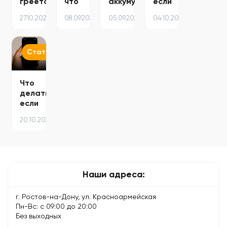
греется
что
аккумулятор
если
и
пора
смартфона
телефон
27.10.2025
08.09.2025
05.09.2025
04.10.2025
шумит
менять
без
не
вентилятор
термопасту
сервисного…
включается
—
в
после
причины…
ноутбуке
падения
Статьи
—…
Что
делать,
если
iPhone
20.10.2025
не
видит
сеть
—
причины
Наши адреса:
и
решение
г. Ростов-на-Дону, ул. Красноармейская
Пн-Вс: с 09:00 до 20:00
Без выходных