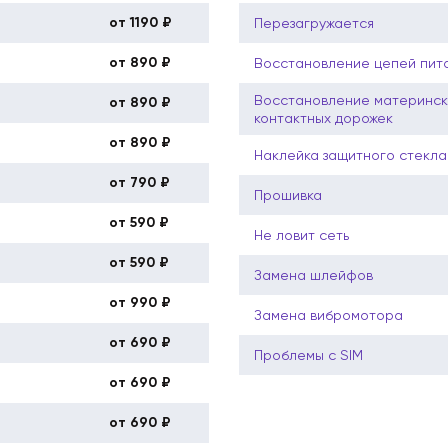
от 1190 ₽
Перезагружается
от 890 ₽
Восстановление цепей пит
Восстановление материнск
от 890 ₽
контактных дорожек
от 890 ₽
Наклейка защитного стекла
от 790 ₽
Прошивка
от 590 ₽
Не ловит сеть
от 590 ₽
Замена шлейфов
от 990 ₽
Замена вибромотора
от 690 ₽
Проблемы с SIM
от 690 ₽
от 690 ₽