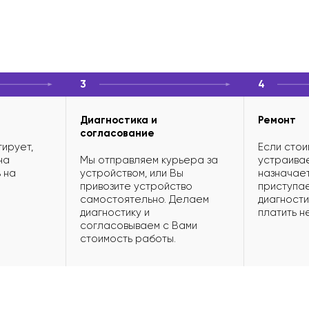
3
4
Диагностика и
Ремонт
согласование
ирует,
Если стои
на
Мы отправляем курьера за
устраивае
 на
устройством, или Вы
назначает
привозите устройство
приступае
самостоятельно. Делаем
диагности
диагностику и
платить н
согласовываем с Вами
стоимость работы.