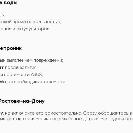
е воды
ны;
сокой производительностью;
аном и аккумулятором;
ектроник
ым выявлением повреждений;
ат
после залития;
я на ремонте ASUS;
ей
при необходимости замены;
 Ростове-на-Дону
ду
, не включайте его самостоятельно. Сразу обращайтесь в
вим контакты и заменим повреждённые детали. Благодаря эт