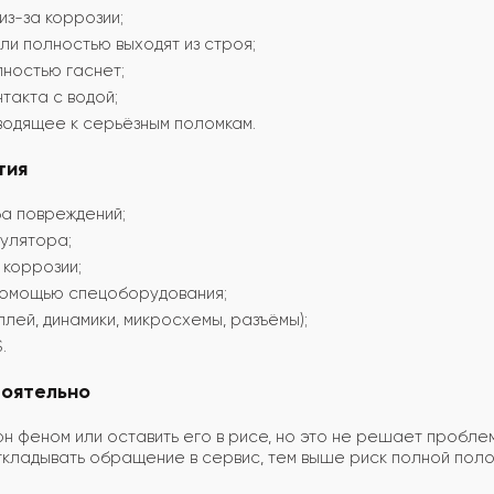
из-за коррозии;
ли полностью выходят из строя;
лностью гаснет;
такта с водой;
иводящее к серьёзным поломкам.
тия
а повреждений;
улятора;
 коррозии;
омощью спецоборудования;
плей, динамики, микросхемы, разъёмы);
.
тоятельно
 феном или оставить его в рисе, но это не решает проблем
ткладывать обращение в сервис, тем выше риск полной поло