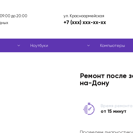
ул. Красноармейская
 09:00 до 20:00
+7 (xxx) xxx-xx-xx
дных
Ноутбуки
Компьютеры
Ремонт после з
на-Дону
Время ремонта
от 15 минут
Проведем диагностику