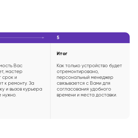
5
Итог
мость Вас
Как только устройство будет
т, мастер
отремонтировано,
 срок и
персональный менеджер
т к ремонту. За
связывается с Вами для
ку и вызов курьера
согласования удобного
е нужно.
времени и места доставки.