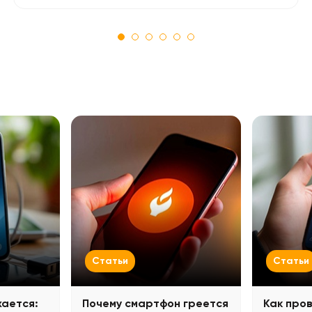
Статьи
Статьи
жается:
Почему смартфон греется
Как про