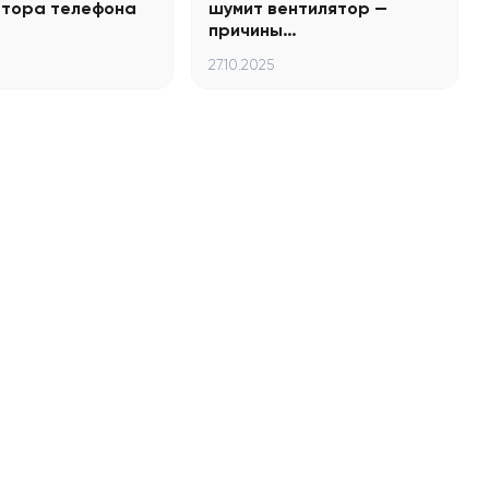
ятора телефона
шумит вентилятор —
причины…
27.10.2025