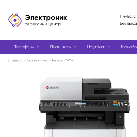
Электроник
Пн-Вс: с
Без выхо
сервисный центр
Телефоны
Планшеты
Ноутбуки
Монобл
Главная
Оргтехника
Ремонт МФУ