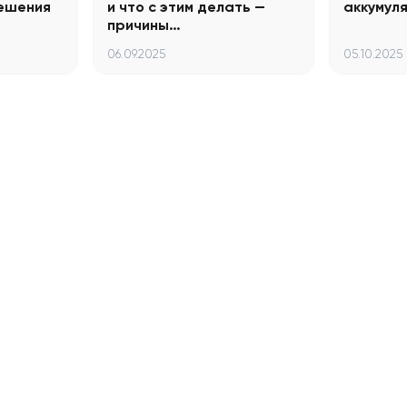
решения
и что с этим делать —
аккумул
причины…
06.09.2025
05.10.2025