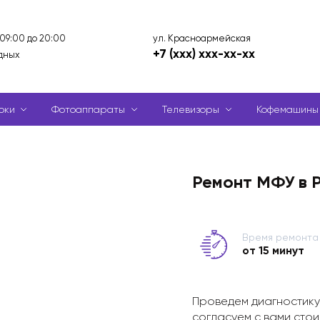
ул. Красноармейская
 09:00 до 20:00
+7 (xxx) xxx-xx-xx
дных
оки
Фотоаппараты
Телевизоры
Кофемашины
Ремонт МФУ в 
Время ремонта
от 15 минут
Проведем диагностику
согласуем с вами стои