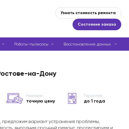
Узнать стоимость ремонта
Состояние заказа
Роботы-пылесосы
Восстановление данных
Ростове-на-Дону
Назовем
Гарантия
точную цену
до 1 года
, предложим вариант устранения проблемы,
мость, выполним срочный ремонт, протестируем и