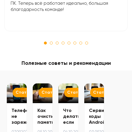
ПК. Теперь всё работает идеально, большая
благодарность команде!
Полезные советы и рекомендации
Статьи
Статьи
Статьи
Статьи
Телефон
Как
Что
Сервисные
не
очистить
делать
коды
заряжается:
память
если
Android
ТОП-5
телефона
телефон
смартфонов
07.09.2025
05.10.2025
04.10.2025
03.09.2025