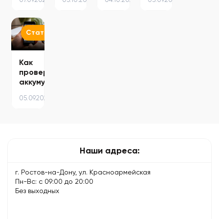
причин
без
не
и
потери
включается
решения
данных
после
падения
Статьи
Как
проверить
аккумулятор
смартфона
05.09.2025
без
сервисного…
Наши адреса:
г. Ростов-на-Дону, ул. Красноармейская
Пн-Вс: с 09:00 до 20:00
Без выходных