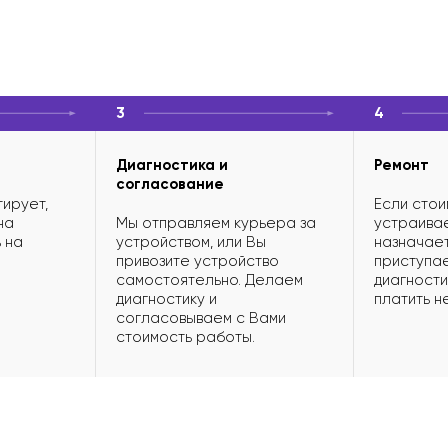
3
4
Диагностика и
Ремонт
согласование
ирует,
Если стои
на
Мы отправляем курьера за
устраивае
 на
устройством, или Вы
назначает
привозите устройство
приступае
самостоятельно. Делаем
диагности
диагностику и
платить н
согласовываем с Вами
стоимость работы.