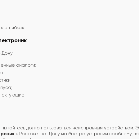
х ошибках.
лектроник
-Дону:
ренные аналоги;
т;
тики;
пуса;
плектующие;
е пытайтесь долго пользоваться неисправным устройством. 
троник
в Ростове-на-Дону мы быстро устраним проблему, за