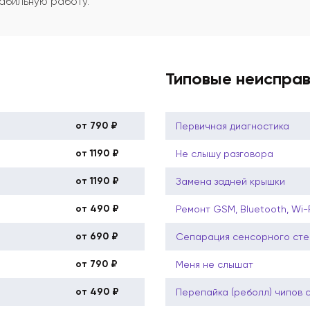
абильную работу.
Типовые неиспра
от 790 ₽
Первичная диагностика
от 1190 ₽
Не слышу разговора
от 1190 ₽
Замена задней крышки
от 490 ₽
Ремонт GSM, Bluetooth, Wi-
от 690 ₽
Сепарация сенсорного сте
от 790 ₽
Меня не слышат
от 490 ₽
Перепайка (реболл) чипов 