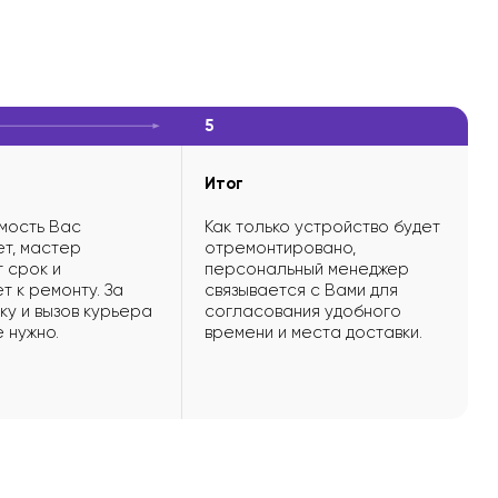
5
Итог
мость Вас
Как только устройство будет
т, мастер
отремонтировано,
 срок и
персональный менеджер
т к ремонту. За
связывается с Вами для
ку и вызов курьера
согласования удобного
е нужно.
времени и места доставки.