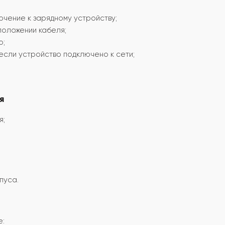
чение к зарядному устройству;
положении кабеля;
о;
если устройство подключено к сети;
я
я;
пуса.
е: