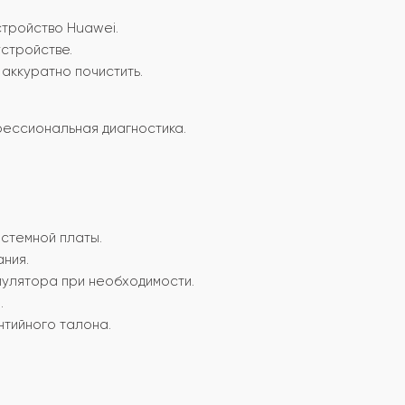
стройство Huawei.
устройстве.
аккуратно почистить.
фессиональная диагностика.
истемной платы.
ания.
мулятора при необходимости.
.
нтийного талона.