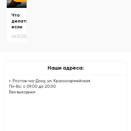
—
причины…
Что
делать
если
телефон
04.10.2025
не
включается
после
падения
Наши адреса:
г. Ростов-на-Дону, ул. Красноармейская
Пн-Вс: с 09:00 до 20:00
Без выходных