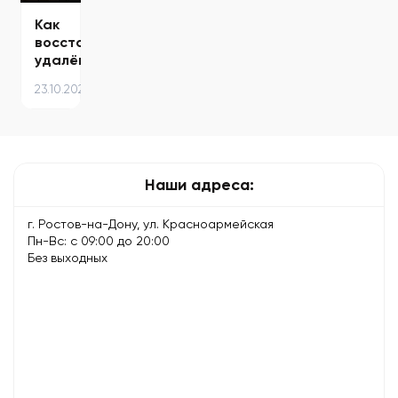
причины…
Как
восстановить
удалённые
фото
23.10.2025
на
телефоне
—
проверенные…
Наши адреса:
г. Ростов-на-Дону, ул. Красноармейская
Пн-Вс: с 09:00 до 20:00
Без выходных