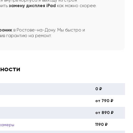
 внутрь корпуса и выходу из строя
нить
замену дисплея iPad
как можно скорее.
роник
в Ростове-на-Дону. Мы быстро и
ив гарантию на ремонт.
вности
0 ₽
от 790 ₽
от 890 ₽
1190 ₽
 камеры