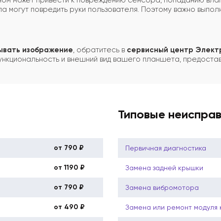
м может привести к повреждению сенсора, попаданию влаги
ла могут повредить руки пользователя. Поэтому важно выпол
зывать изображение
, обратитесь в
сервисный центр Элект
ункциональность и внешний вид вашего планшета, предостав
Типовые неиспра
от 790 ₽
Первичная диагностика
от 1190 ₽
Замена задней крышки
от 790 ₽
Замена вибромотора
от 490 ₽
Замена или ремонт модуля