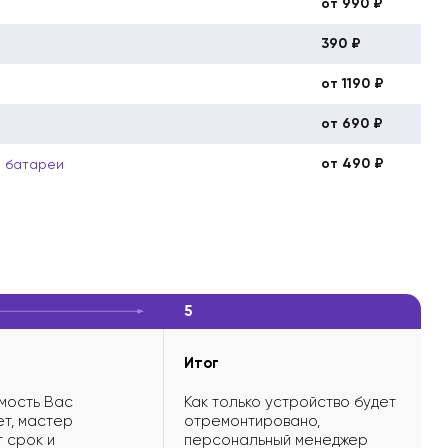
от 990 ₽
390 ₽
от 1190 ₽
от 690 ₽
от 490 ₽
й батареи
5
Итог
мость Вас
Как только устройство будет
т, мастер
отремонтировано,
 срок и
персональный менеджер