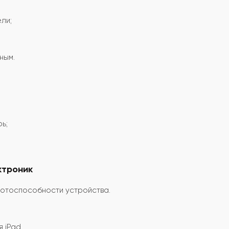
ли;
ным.
ь;
ктроник
ботоспособности устройства.
 iPad.