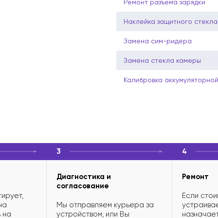
Ремонт разъема зарядки
Наклейка защитного стекла
Замена сим-ридера
Замена стекла камеры
Калибровка аккумуляторно
3
4
Диагностика и
Ремонт
согласование
ирует,
Если стои
на
Мы отправляем курьера за
устраивае
 на
устройством, или Вы
назначает