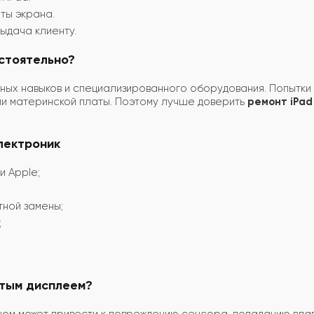
ты экрана.
ыдача клиенту.
стоятельно?
ых навыков и специализированного оборудования. Попытки 
ли материнской платы. Поэтому лучше доверить
ремонт iPad
лектроник
и Apple;
ной замены;
;
итым дисплеем?