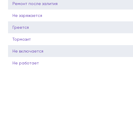
Ремонт после залития
Не заряжается
Греется
Тормозит
Не включается
Не работает