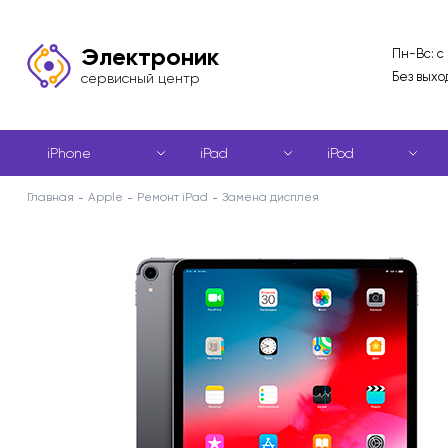
Электроник
Пн-Вс: с
Без выхо
сервисный центр
iPhone
iPad
iPod
Главная
Apple
Ремонт iPad
Замена дисплея