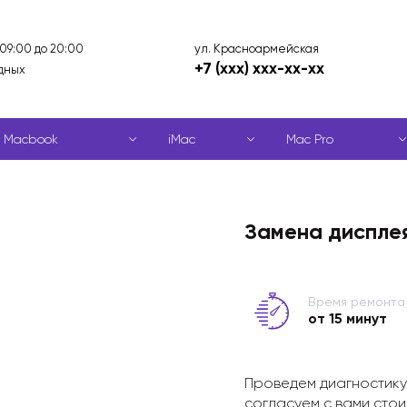
ул. Красноармейская
 09:00 до 20:00
+7 (xxx) xxx-xx-xx
дных
Macbook
iMac
Mac Pro
Замена дисплея
Время ремонта
от 15 минут
Проведем диагностику
согласуем с вами стои