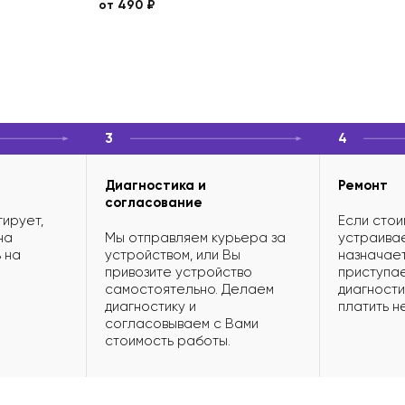
от 490 ₽
3
4
Диагностика и
Ремонт
согласование
ирует,
Если стои
на
Мы отправляем курьера за
устраивае
 на
устройством, или Вы
назначает
привозите устройство
приступае
самостоятельно. Делаем
диагности
диагностику и
платить н
согласовываем с Вами
стоимость работы.