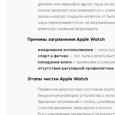
динамик или микрофон звучат тише из-за
кнопки залипают или нажимаются с усил
экран и корпус покрыты налётом от пыли,
часы перегреваются из-за загрязнённых
заметное снижение водозащиты.
Причины загрязнения Apple Watch
ежедневное использование
— часы пос
спорт и фитнес
— пот, пыль и влага быс
попадание влаги
с примесями (солёная 
отсутствие регулярной профилактики
.
Этапы чистки Apple Watch
Первичная диагностика состояния корпу
Аккуратная разборка устройства с исп
Удаление загрязнений с платы, шлейфов,
Очистка динамика, микрофона и кнопок.
Восстановление герметичности корпуса