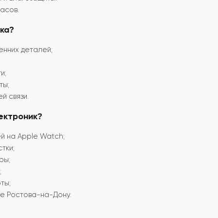
асов.
ка?
енних деталей;
и;
ты;
й связи.
ектроник?
й на Apple Watch;
тки;
ры;
;
ты;
е Ростова-на-Дону.