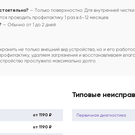
остоятельно?
— Только поверхностно. Для внутренней чистк
ся проводить профилактику 1 раз в 6–12 месяцев.
?
— Обычно от 1 до 2 дней.
ранить не только внешний вид устройства, но и его работо
рофилактику, удаляем загрязнения и восстанавливаем влаго
стройство прослужило максимально долго.
Типовые неиспра
от 1190 ₽
Первичная диагностика
от 1190 ₽