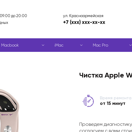
ул. Красноармейская
 09:00 до 20:00
+7 (xxx) xxx-xx-xx
дных
Macbook
iMac
Mac Pro
Чистка Apple 
Время ремонта
от 15 минут
Проведем диагностику
согласуем с вами стои