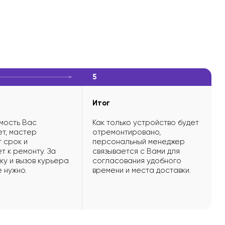
5
Итог
мость Вас
Как только устройство будет
т, мастер
отремонтировано,
 срок и
персональный менеджер
т к ремонту. За
связывается с Вами для
ку и вызов курьера
согласования удобного
е нужно.
времени и места доставки.