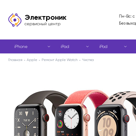
Электроник
Пн-Вс: с
Без выхо
сервисный центр
iPhone
iPad
iPod
Главная
Apple
Ремонт Apple Watch
Чистка